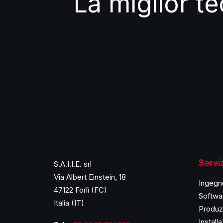
La miglior te
Serviz
S.A.I.I.E. srl
Via Albert Einstein, 18
Ingegn
47122 Forlì (FC)
Softwa
Italia (IT)
Produzi
Install