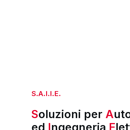
S.A.I.I.E.
S
oluzioni per
A
ut
ed
I
ngegneria
E
let