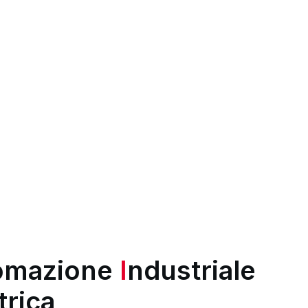
omazione
I
ndustriale
trica