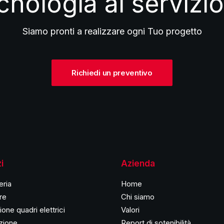
cnologia al servizi
Siamo pronti a realizzare ogni Tuo progetto
Richiedi un preventivo
i
Azienda
eria
Home
re
Chi siamo
one quadri elettrici
Valori
azione
Report di sotenibilità